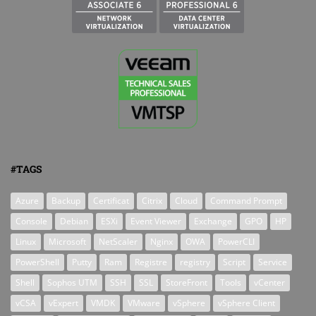
#TAGS
Azure
Backup
Certificat
Citrix
Cloud
Command Prompt
Console
Debian
ESXi
Event Viewer
Exchange
GPO
HP
Linux
Microsoft
NetScaler
Nginx
OWA
PowerCLI
PowerShell
Putty
Ram
Registre
registry
Script
Service
Shell
Sophos UTM
SSH
SSL
StoreFront
Tools
vCenter
vCSA
vExpert
VMDK
VMware
vSphere
vSphere Client