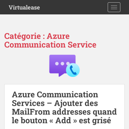
S
Virtualease
TOGGLE
k
i
p
t
Catégorie :
Azure
o
Communication Service
m
a
i
n
c
o
n
t
Azure Communication
e
Services – Ajouter des
n
MailFrom addresses quand
t
le bouton « Add » est grisé