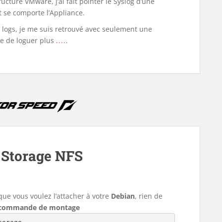
ucture VMware, j’ai fait pointer le Syslog d’une
 se comporte l’Appliance.
 logs, je me suis retrouvé avec seulement une
ble de loguer plus
.....
 Storage NFS
que vous voulez l’attacher à votre
Debian
, rien de
 commande de montage