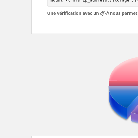
mount -t nfs ip_address:/storage /s
Une vérification avec un
df -h
nous permet 