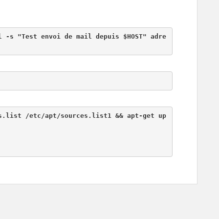
l -s "Test envoi de mail depuis $HOST" 
adre
s.list /etc/apt/sources.list1 && apt-get up