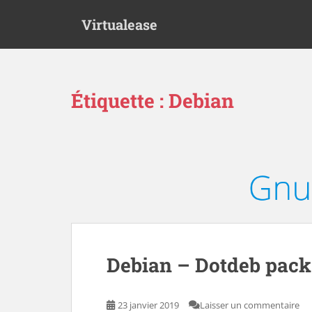
S
Virtualease
k
i
p
t
o
Étiquette :
Debian
m
a
i
n
c
o
n
t
e
n
Debian – Dotdeb pack
t
23 janvier 2019
Laisser un commentaire