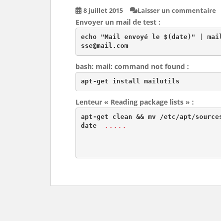
8 juillet 2015
Laisser un commentaire
Envoyer un mail de test :
echo "Mail envoyé le $(date)" | mai
sse@mail.com
bash: mail: command not found :
apt-get install mailutils
Lenteur « Reading package lists » :
apt-get clean && mv /etc/apt/source
date  
.....