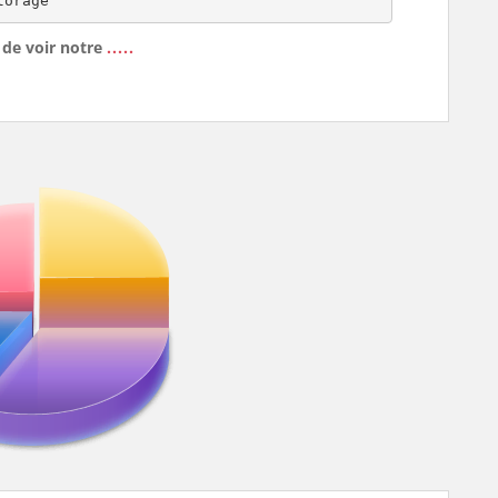
torage
de voir notre
.....