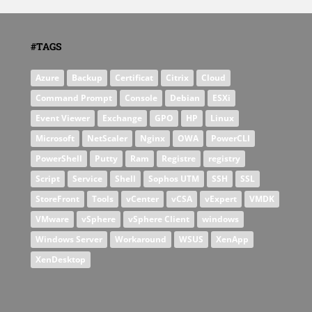
#TAGS
Azure
Backup
Certificat
Citrix
Cloud
Command Prompt
Console
Debian
ESXi
Event Viewer
Exchange
GPO
HP
Linux
Microsoft
NetScaler
Nginx
OWA
PowerCLI
PowerShell
Putty
Ram
Registre
registry
Script
Service
Shell
Sophos UTM
SSH
SSL
StoreFront
Tools
vCenter
vCSA
vExpert
VMDK
VMware
vSphere
vSphere Client
windows
Windows Server
Workaround
WSUS
XenApp
XenDesktop