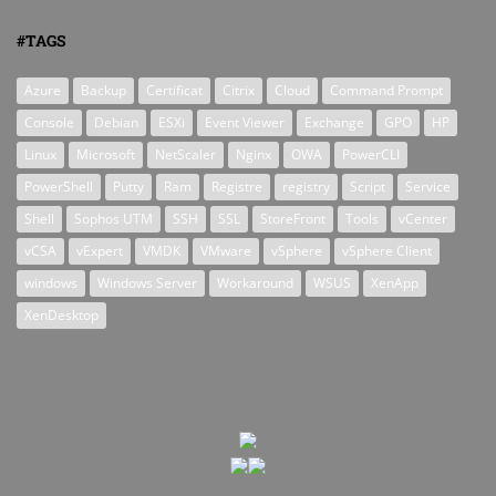
#TAGS
Azure
Backup
Certificat
Citrix
Cloud
Command Prompt
Console
Debian
ESXi
Event Viewer
Exchange
GPO
HP
Linux
Microsoft
NetScaler
Nginx
OWA
PowerCLI
PowerShell
Putty
Ram
Registre
registry
Script
Service
Shell
Sophos UTM
SSH
SSL
StoreFront
Tools
vCenter
vCSA
vExpert
VMDK
VMware
vSphere
vSphere Client
windows
Windows Server
Workaround
WSUS
XenApp
XenDesktop