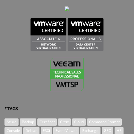
#TAGS
Azure
Backup
Certificat
Citrix
Cloud
Command Prompt
Console
Debian
ESXi
Event Viewer
Exchange
GPO
HP