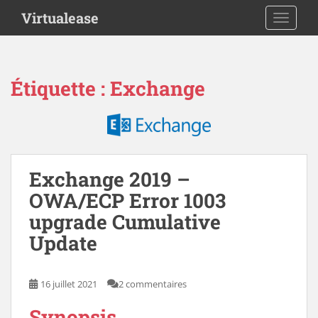
S
Virtualease
TOGGLE
k
i
p
t
Étiquette :
Exchange
o
m
a
i
n
c
Exchange 2019 –
o
OWA/ECP Error 1003
n
upgrade Cumulative
t
e
Update
n
t
16 juillet 2021
2 commentaires
Synopsis