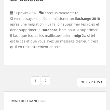
11 janvier 2016
Laisser un commentaire
Si vous essayez de décommissioner un
Exchange 2010
après une migration il va falloir supprimer les roles et
donc supprimer la
Database
, hors pour la supprimer
il faut que toutes les mailboxes soient
migrés
, si tel
est le cas et que vous avez un message d’erreur, c’est
qu’il en reste surement encore…
.....
PAGINATION
1
2
OLDER POSTS
DES
PUBLICATIONS
MATHIEU CANCELLI