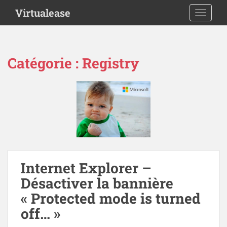
S
Virtualease
TOGGLE
k
i
p
t
Catégorie :
Registry
o
m
a
i
n
c
o
n
t
Internet Explorer –
e
Désactiver la bannière
n
t
« Protected mode is turned
off… »