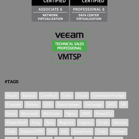
#TAGS
Azure
Backup
Certificat
Citrix
Cloud
Command Prompt
Console
Debian
ESXi
Event Viewer
Exchange
GPO
HP
Linux
Microsoft
NetScaler
Nginx
OWA
PowerCLI
PowerShell
Putty
Ram
Registre
registry
Script
Service
Shell
Sophos UTM
SSH
SSL
StoreFront
Tools
vCenter