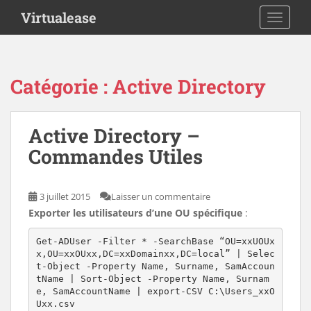
S
Virtualease
TOGGLE
k
i
p
t
Catégorie :
Active Directory
o
m
a
Active Directory –
i
Commandes Utiles
n
c
o
3 juillet 2015
Laisser un commentaire
n
Exporter les utilisateurs d’une OU spécifique
:
t
e
Get-ADUser -Filter * -SearchBase “OU=xxUOUx
n
x,OU=xxOUxx,DC=xxDomainxx,DC=local” | Selec
t
t-Object -Property Name, Surname, SamAccoun
tName | Sort-Object -Property Name, Surnam
e, SamAccountName | export-CSV C:\Users_xxO
Uxx.csv