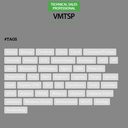
#TAGS
Azure
Backup
Certificat
Citrix
Cloud
Command Prompt
Console
Debian
ESXi
Event Viewer
Exchange
GPO
HP
Linux
Microsoft
NetScaler
Nginx
OWA
PowerCLI
PowerShell
Putty
Ram
Registre
registry
Script
Service
Shell
Sophos UTM
SSH
SSL
StoreFront
Tools
vCenter
vCSA
vExpert
VMDK
VMware
vSphere
vSphere Client
windows
Windows Server
Workaround
WSUS
XenApp
XenDesktop