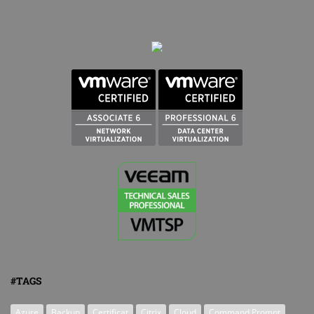
#TAGS
Azure
Backup
Certificat
Citrix
Cloud
Command Prompt