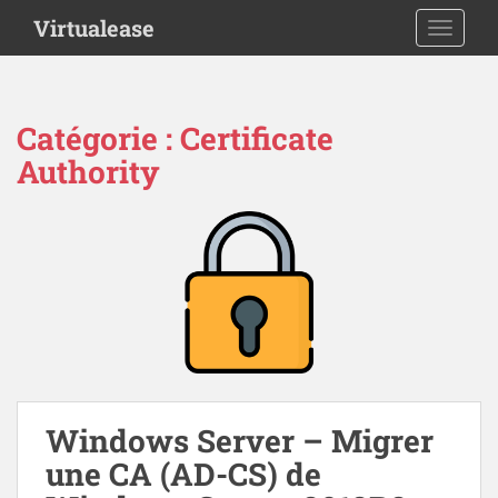
S
Virtualease
TOGGLE
k
i
p
t
Catégorie :
Certificate
o
Authority
m
a
i
n
c
o
n
t
e
n
t
Windows Server – Migrer
une CA (AD-CS) de