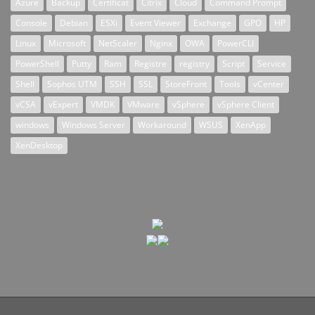
Azure
Backup
Certificat
Citrix
Cloud
Command Prompt
Console
Debian
ESXi
Event Viewer
Exchange
GPO
HP
Linux
Microsoft
NetScaler
Nginx
OWA
PowerCLI
PowerShell
Putty
Ram
Registre
registry
Script
Service
Shell
Sophos UTM
SSH
SSL
StoreFront
Tools
vCenter
vCSA
vExpert
VMDK
VMware
vSphere
vSphere Client
windows
Windows Server
Workaround
WSUS
XenApp
XenDesktop