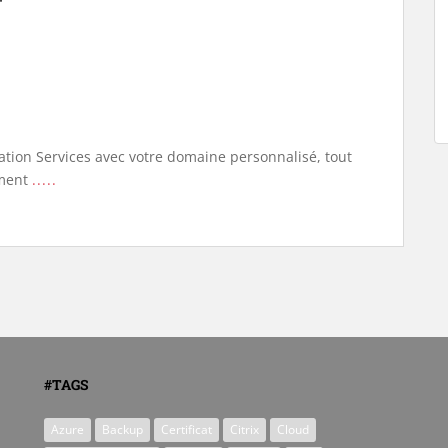
tion Services avec votre domaine personnalisé, tout
oment
.....
#TAGS
Azure
Backup
Certificat
Citrix
Cloud