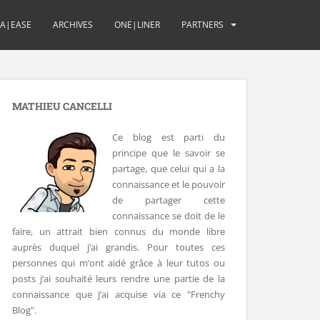
UA|EASE
ARCHIVES
ONE|LINER
PARTNERS
MATHIEU CANCELLI
Ce blog est parti du
principe que le savoir se
partage, que celui qui a la
connaissance et le pouvoir
de partager cette
connaissance se doit de le
faire, un attrait bien connus du monde libre
auprès duquel j’ai grandis. Pour toutes ces
personnes qui m’ont aidé grâce à leur tutos ou
posts j’ai souhaité leurs rendre une partie de la
connaissance que j’ai acquise via ce "Frenchy
Blog".