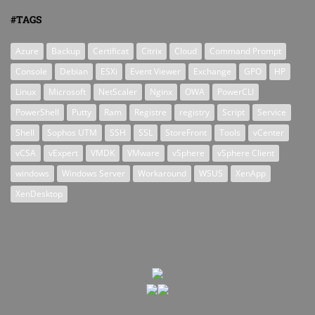
#TAGS
Azure
Backup
Certificat
Citrix
Cloud
Command Prompt
Console
Debian
ESXi
Event Viewer
Exchange
GPO
HP
Linux
Microsoft
NetScaler
Nginx
OWA
PowerCLI
PowerShell
Putty
Ram
Registre
registry
Script
Service
Shell
Sophos UTM
SSH
SSL
StoreFront
Tools
vCenter
vCSA
vExpert
VMDK
VMware
vSphere
vSphere Client
windows
Windows Server
Workaround
WSUS
XenApp
XenDesktop