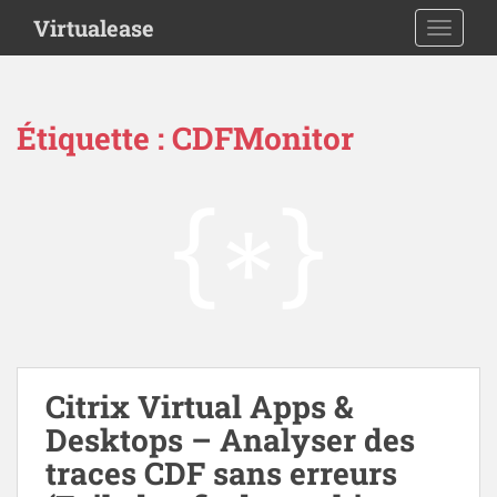
S
Virtualease
TOGGLE
k
i
p
t
Étiquette :
CDFMonitor
o
m
a
i
n
c
o
n
t
e
n
Citrix Virtual Apps &
t
Desktops – Analyser des
traces CDF sans erreurs