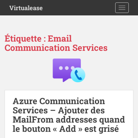
S
Virtualease
TOGGLE
k
i
p
t
Étiquette :
Email
o
Communication Services
m
a
i
n
c
o
n
t
Azure Communication
e
Services – Ajouter des
n
MailFrom addresses quand
t
le bouton « Add » est grisé