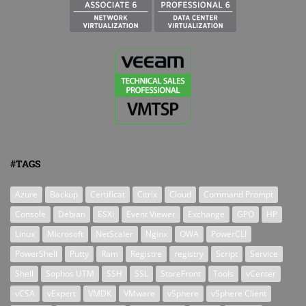
#TAGS
Azure
Backup
Certificat
Citrix
Cloud
Command Prompt
Console
Debian
ESXi
Event Viewer
Exchange
GPO
HP
Linux
Microsoft
NetScaler
Nginx
OWA
PowerCLI
PowerShell
Putty
Ram
Registre
registry
Script
Service
Shell
Sophos UTM
SSH
SSL
StoreFront
Tools
vCenter
vCSA
vExpert
VMDK
VMware
vSphere
vSphere Client