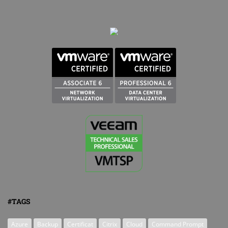
#TAGS
Azure
Backup
Certificat
Citrix
Cloud
Command Prompt