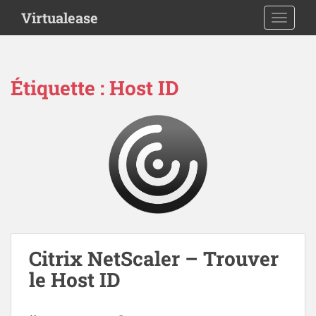
S
Virtualease
TOGGLE
k
i
p
t
Étiquette :
Host ID
o
m
a
i
n
c
o
n
t
e
n
Citrix NetScaler – Trouver
t
le Host ID