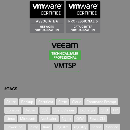
#TAGS
Azure
Backup
Certificat
Citrix
Cloud
Command Prompt
Console
Debian
ESXi
Event Viewer
Exchange
GPO
HP
Linux
Microsoft
NetScaler
Nginx
OWA
PowerCLI
PowerShell
Putty
Ram
Registre
registry
Script
Service