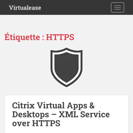
S
Virtualease
TOGGLE
k
i
p
t
Étiquette :
HTTPS
o
m
a
i
n
c
o
n
t
e
Citrix Virtual Apps &
n
Desktops – XML Service
t
over HTTPS