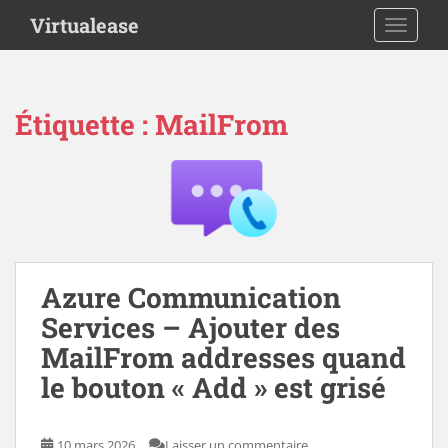
S
Virtualease
TOGGLE
k
i
p
t
Étiquette :
MailFrom
o
m
a
i
n
c
o
n
Azure Communication
t
Services – Ajouter des
e
MailFrom addresses quand
n
le bouton « Add » est grisé
t
10 mars 2026
Laisser un commentaire