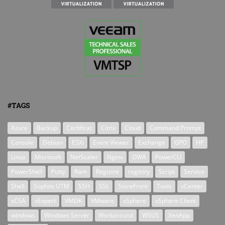
#TAGS
Azure
Backup
Certificat
Citrix
Cloud
Command Prompt
Console
Debian
ESXi
Event Viewer
Exchange
GPO
HP
Linux
Microsoft
NetScaler
Nginx
OWA
PowerCLI
PowerShell
Putty
Ram
Registre
registry
Script
Service
Shell
Sophos UTM
SSH
SSL
StoreFront
Tools
vCenter
vCSA
vExpert
VMDK
VMware
vSphere
vSphere Client
windows
Windows Server
Workaround
WSUS
XenApp