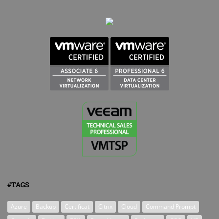
#TAGS
Azure
Backup
Certificat
Citrix
Cloud
Command Prompt