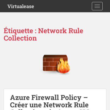
S
Virtualease
TOGGLE
k
i
p
t
Étiquette :
Network Rule
o
Collection
m
a
i
n
c
o
n
t
e
n
t
Azure Firewall Policy –
Créer une Network Rule