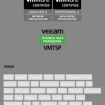
#TAGS
Azure
Backup
Certificat
Citrix
Cloud
Command Prompt
Console
Debian
ESXi
Event Viewer
Exchange
GPO
HP
Linux
Microsoft
NetScaler
Nginx
OWA
PowerCLI
PowerShell
Putty
Ram
Registre
registry
Script
Service
Shell
Sophos UTM
SSH
SSL
StoreFront
Tools
vCenter
vCSA