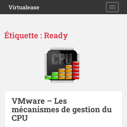
S
Virtualease
TOGGLE
k
i
p
t
Étiquette :
Ready
o
m
a
i
n
c
o
n
t
e
VMware – Les
n
mécanismes de gestion du
t
CPU