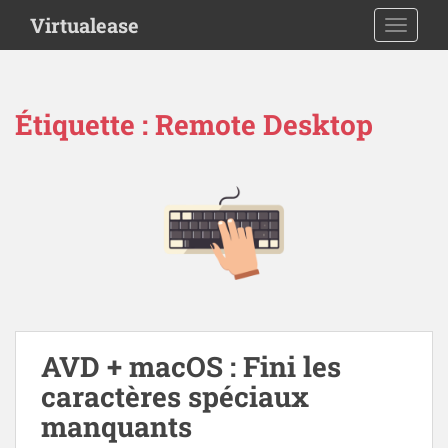
S
Virtualease
TOGGLE
k
i
p
t
Étiquette :
Remote Desktop
o
m
a
i
n
c
o
n
t
e
n
AVD + macOS : Fini les
t
caractères spéciaux
manquants