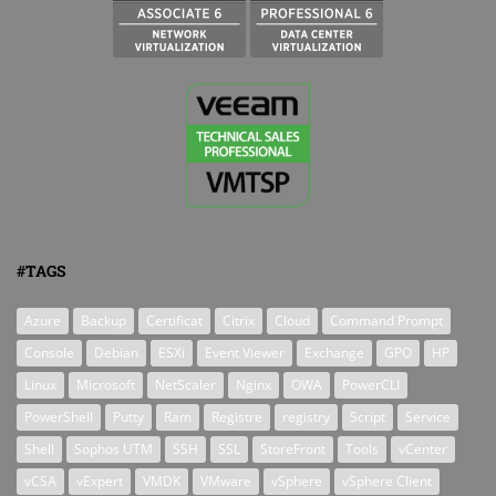
#TAGS
Azure
Backup
Certificat
Citrix
Cloud
Command Prompt
Console
Debian
ESXi
Event Viewer
Exchange
GPO
HP
Linux
Microsoft
NetScaler
Nginx
OWA
PowerCLI
PowerShell
Putty
Ram
Registre
registry
Script
Service
Shell
Sophos UTM
SSH
SSL
StoreFront
Tools
vCenter
vCSA
vExpert
VMDK
VMware
vSphere
vSphere Client