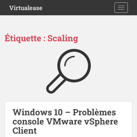
S
Virtualease
TOGGLE
k
i
p
t
Étiquette :
Scaling
o
m
a
i
n
c
o
n
t
e
n
Windows 10 – Problèmes
t
console VMware vSphere
Client