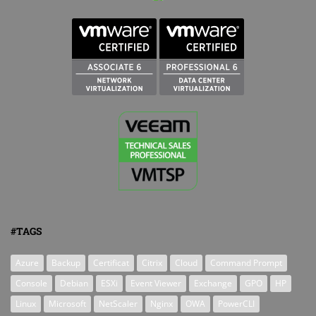
#TAGS
Azure
Backup
Certificat
Citrix
Cloud
Command Prompt
Console
Debian
ESXi
Event Viewer
Exchange
GPO
HP
Linux
Microsoft
NetScaler
Nginx
OWA
PowerCLI