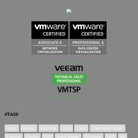
#TAGS
Azure
Backup
Certificat
Citrix
Cloud
Command Prompt
Console
Debian
ESXi
Event Viewer
Exchange
GPO
HP