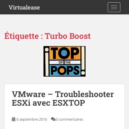
S
Virtualease
TOGGLE
k
i
p
t
Étiquette :
Turbo Boost
o
m
a
i
n
c
o
n
t
VMware – Troubleshooter
e
ESXi avec ESXTOP
n
t
6 septembre 2016
3 commentaires