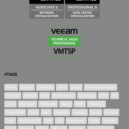
#TAGS
Azure
Backup
Certificat
Citrix
Cloud
Command Prompt
Console
Debian
ESXi
Event Viewer
Exchange
GPO
HP
Linux
Microsoft
NetScaler
Nginx
OWA
PowerCLI
PowerShell
Putty
Ram
Registre
registry
Script
Service
Shell
Sophos UTM
SSH
SSL
StoreFront
Tools
vCenter
vCSA
vExpert
VMDK
VMware
vSphere
vSphere Client