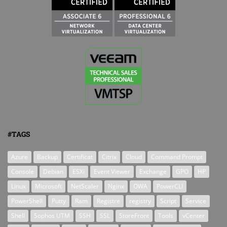
#TAGS
Azure
Backup
Certificat
Citrix
Cloud
Command Prompt
Console
Debian
ESXi
Event Viewer
Exchange
GPO
HP
Linux
Microsoft
NetScaler
Nginx
OWA
PowerCLI
PowerShell
Putty
Ram
Registre
registry
Script
Service
Shell
Sophos UTM
SSH
SSL
StoreFront
Tools
vCenter