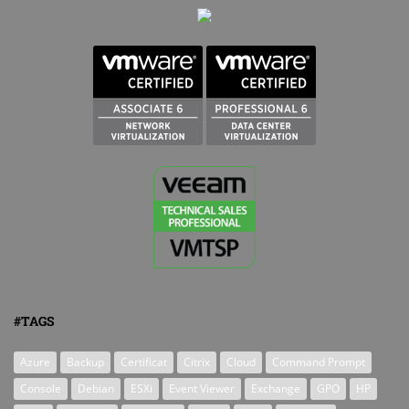
#TAGS
Azure
Backup
Certificat
Citrix
Cloud
Command Prompt
Console
Debian
ESXi
Event Viewer
Exchange
GPO
HP