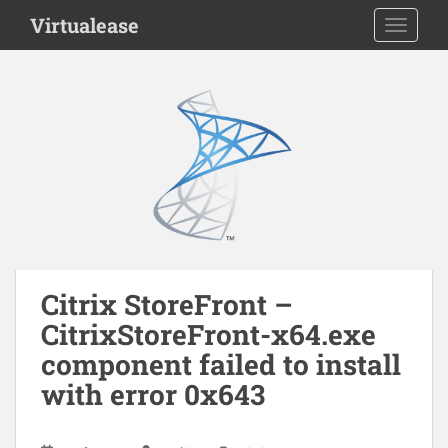
S
Virtualease
TOGGLE
k
i
p
t
o
m
a
i
n
c
o
n
Citrix StoreFront –
t
CitrixStoreFront-x64.exe
e
n
component failed to install
t
with error 0x643