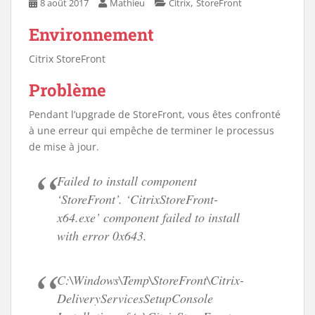
,
8 août 2017
Mathieu
Citrix
StoreFront
Environnement
Citrix StoreFront
Problème
Pendant l’upgrade de StoreFront, vous êtes confronté
à une erreur qui empêche de terminer le processus
de mise à jour.
Failed to install component
‘StoreFront’. ‘CitrixStoreFront-
x64.exe’ component failed to install
with error 0x643.
C:\Windows\Temp\StoreFront\Citrix-
DeliveryServicesSetupConsole