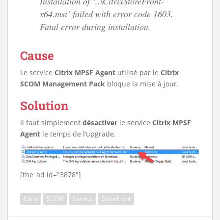
Installation of ‘..\CitrixStoreFront-
x64.msi’ failed with error code 1603.
Fatal error during installation.
Cause
Le service
Citrix MPSF Agent
utilisé par le
Citrix
SCOM Management Pack
bloque la mise à jour.
Solution
Il faut simplement
désactiver
le service
Citrix MPSF
Agent
le temps de l’upgrade.
[the_ad id="3878"]
Citrix
SCOM
Service
StoreFront