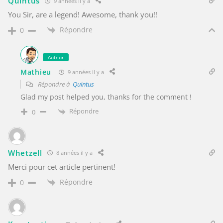
Quintus
9 années il y a
You Sir, are a legend! Awesome, thank you!!
Répondre
0
Auteur
Mathieu
9 années il y a
Répondre à
Quintus
Glad my post helped you, thanks for the comment !
Répondre
0
Whetzell
8 années il y a
Merci pour cet article pertinent!
Répondre
0