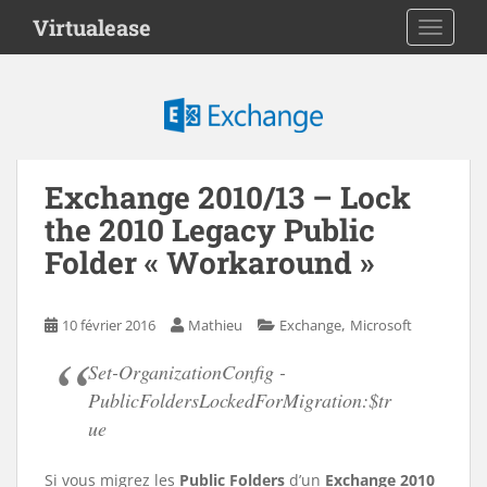
S
Virtualease
TOGGLE
k
i
p
t
o
m
a
Exchange 2010/13 – Lock
i
the 2010 Legacy Public
n
Folder « Workaround »
c
o
n
,
10 février 2016
Mathieu
Exchange
Microsoft
t
e
Set-OrganizationConfig -
n
PublicFoldersLockedForMigration:$tr
t
ue
Si vous migrez les
Public Folders
d’un
Exchange 2010