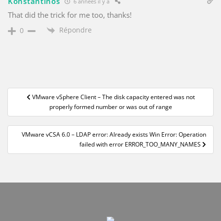
Konstantinos
6 années il y a
That did the trick for me too, thanks!
Répondre
0
Navigation
VMware vSphere Client – The disk capacity entered was not
de
properly formed number or was out of range
l’article
VMware vCSA 6.0 – LDAP error: Already exists Win Error: Operation
failed with error ERROR_TOO_MANY_NAMES