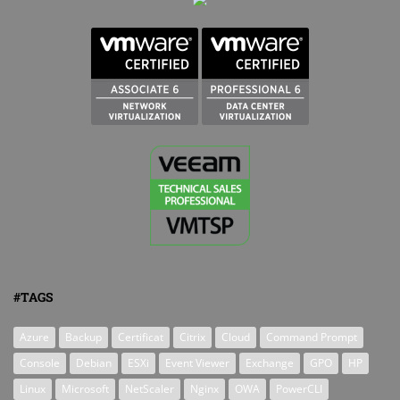
#TAGS
Azure
Backup
Certificat
Citrix
Cloud
Command Prompt
Console
Debian
ESXi
Event Viewer
Exchange
GPO
HP
Linux
Microsoft
NetScaler
Nginx
OWA
PowerCLI