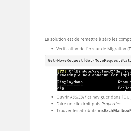
La solution est de remettre à zéro les comp
Verification de l’erreur de Migration (
Get-MoveRequest|Get-MoveRequestStat
Ouvrir
ADSIEDIT
et naviguer dans l’OU j
Faire un clic droit puis
Properties
Trouver les attributs
msExchMailbox