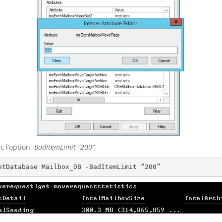
c l’option
-BadItemLimit “200”
etDatabase Mailbox_DB -BadItemLimit “200”