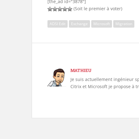
[the_ad id="3878"]
(Soit le premier à voter)
ADSI Edit
Exchange
Microsoft
Migration
MATHIEU
Je suis actuellement ingénieur s
Citrix et Microsoft je propose à 