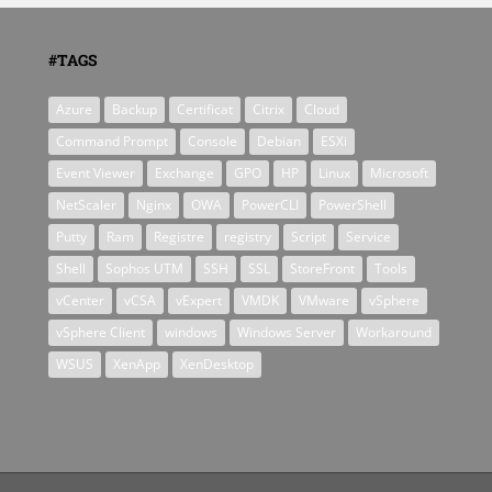
#TAGS
Azure
Backup
Certificat
Citrix
Cloud
Command Prompt
Console
Debian
ESXi
Event Viewer
Exchange
GPO
HP
Linux
Microsoft
NetScaler
Nginx
OWA
PowerCLI
PowerShell
Putty
Ram
Registre
registry
Script
Service
Shell
Sophos UTM
SSH
SSL
StoreFront
Tools
vCenter
vCSA
vExpert
VMDK
VMware
vSphere
vSphere Client
windows
Windows Server
Workaround
WSUS
XenApp
XenDesktop