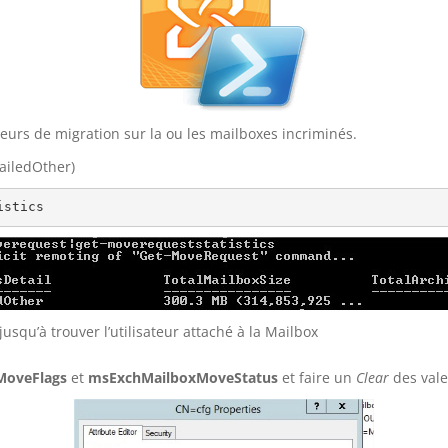
teurs de migration sur la ou les mailboxes incriminés.
FailedOther)
istics
usqu’à trouver l’utilisateur attaché à la Mailbox
MoveFlags
et
msExchMailboxMoveStatus
et faire un
Clear
des vale