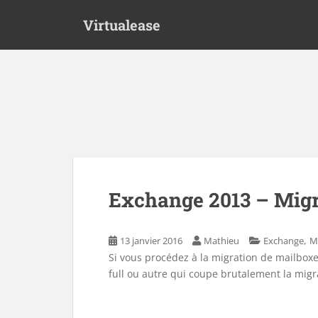
S
Virtualease
k
i
p
t
o
m
a
i
n
c
o
Exchange 2013 – Migr
n
t
e
,
13 janvier 2016
Mathieu
Exchange
M
n
Si vous procédez à la migration de mailbox
t
full ou autre qui coupe brutalement la migr