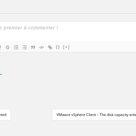
{}
[+]
eted
VMware vSphere Client – The disk capacity en