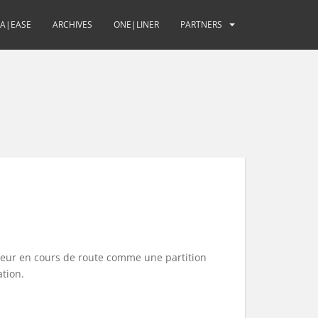
UA|EASE
ARCHIVES
ONE|LINER
PARTNERS
reur en cours de route comme une partition
tion.