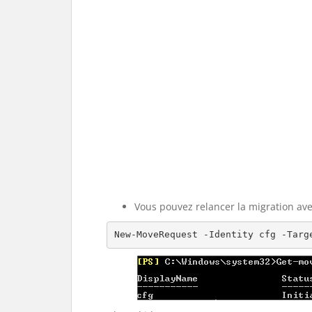
Vous pouvez relancer la migration ave
New-MoveRequest -Identity cfg -Targ