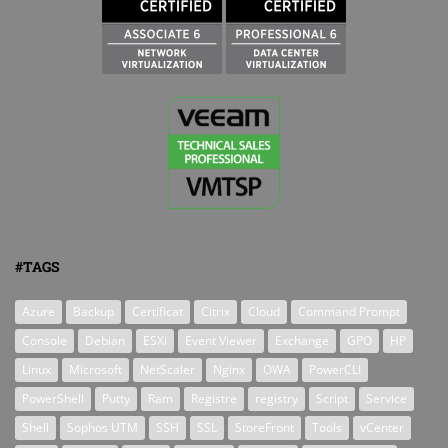
#TAGS
Azure
Backup
Certificat
Citrix
Cloud
Command Prompt
Console
Debian
ESXi
Event Viewer
Exchange
GPO
HP
Linux
Microsoft
NetScaler
Nginx
OWA
PowerCLI
PowerShell
Putty
Ram
Registre
registry
Script
Service
Shell
Sophos UTM
SSH
SSL
StoreFront
Tools
vCenter