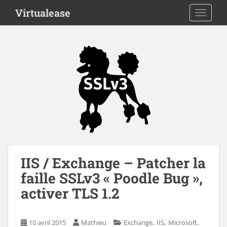
S
Virtualease
TOGGLE
k
i
p
t
o
m
a
i
n
c
o
n
t
IIS / Exchange – Patcher la
e
faille SSLv3 « Poodle Bug »,
n
activer TLS 1.2
t
,
,
,
10 avril 2015
Mathieu
Exchange
IIS
Microsoft