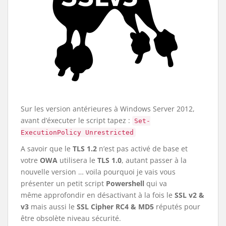
Sur les version antérieures à Windows Server 2012,
avant d’éxecuter le script tapez :
Set-
ExecutionPolicy Unrestricted
A savoir que le
TLS 1.2
n’est pas activé de base et
votre
OWA
utilisera le
TLS 1.0
, autant passer à la
nouvelle version … voila pourquoi je vais vous
présenter un petit script
Powershell
qui va
même approfondir en désactivant à la fois le
SSL v2 &
v3
mais aussi le
SSL Cipher RC4 & MD5
réputés pour
être obsolète niveau sécurité.