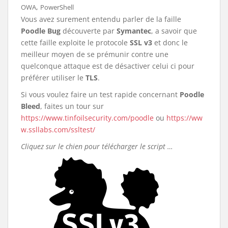
,
OWA
PowerShell
Vous avez surement entendu parler de la faille
Poodle Bug
découverte par
Symantec
, a savoir que
cette faille exploite le protocole
SSL v3
et donc le
meilleur moyen de se prémunir contre une
quelconque attaque est de désactiver celui ci pour
préférer utiliser le
TLS
.
Si vous voulez faire un test rapide concernant
Poodle
Bleed
, faites un tour sur
https://www.tinfoilsecurity.com/poodle
ou
https://ww
w.ssllabs.com/ssltest/
Cliquez sur le chien pour télécharger le script …