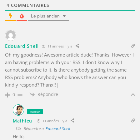
4
COMMENTAIRES
Le plus ancien
Edouard Shell
11 années il y a
Oh my goodness! Awesome article dude! Thanks, However I
am having problems with your RSS. I don’t know why I
cannot subscribe to it. Is there anybody getting the same
RSS problems? Anybody who knows the answer can you
kindly respond? Thanx!!|
Répondre
0
Auteur
Mathieu
11 années il y a
Répondre à
Edouard Shell
Hello,