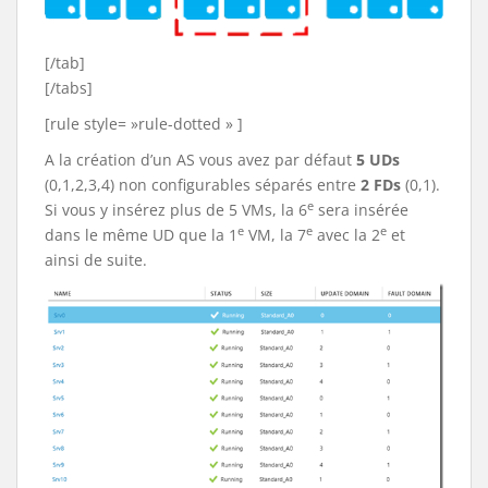
[/tab]
[/tabs]
[rule style= »rule-dotted » ]
A la création d’un AS vous avez par défaut
5 UDs
(0,1,2,3,4) non configurables séparés entre
2 FDs
(0,1).
e
Si vous y insérez plus de 5 VMs, la 6
sera insérée
e
e
e
dans le même UD que la 1
VM, la 7
avec la 2
et
ainsi de suite.