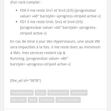
d’un rack complet :
FD0 il me reste Srv1 et Srv3 (2/5) [progressbar
value= »40″ barstyle= »progress-striped active »]
FD1 il me reste Srv0, Srv2 et Srv4 (3/5)
[progressbar value= »60″ barstyle= »progress-
striped active »]
En cas de mise à jour des Hyperviseurs, une seule VM
sera impactées à la fois. Il me reste donc au minimum
4 VMs, mes services restent Up &
Running. [progressbar value= »80″
barstyle= »progress-striped active »]
[the_ad id="3878"]
Availability Set
Azure
Fault Domain
Hardware
Microsoft
Rack
Software
Update Domain