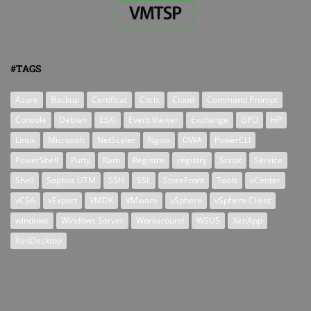
#TAGS
Azure
Backup
Certificat
Citrix
Cloud
Command Prompt
Console
Debian
ESXi
Event Viewer
Exchange
GPO
HP
Linux
Microsoft
NetScaler
Nginx
OWA
PowerCLI
PowerShell
Putty
Ram
Registre
registry
Script
Service
Shell
Sophos UTM
SSH
SSL
StoreFront
Tools
vCenter
vCSA
vExpert
VMDK
VMware
vSphere
vSphere Client
windows
Windows Server
Workaround
WSUS
XenApp
XenDesktop