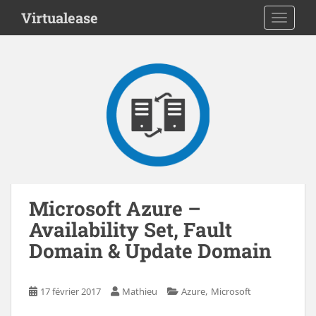
S
Virtualease
TOGGLE
k
i
p
t
o
m
a
i
n
c
o
n
Microsoft Azure –
t
Availability Set, Fault
e
Domain & Update Domain
n
t
,
17 février 2017
Mathieu
Azure
Microsoft