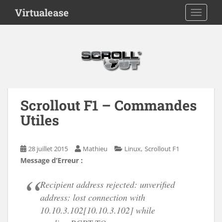
S
Virtualease
TOGGLE
k
i
p
t
o
m
a
i
Scrollout F1 – Commandes
n
Utiles
c
o
n
,
28 juillet 2015
Mathieu
Linux
Scrollout F1
t
Message d’Erreur :
e
n
Recipient address rejected: unverified
t
address: lost connection with
10.10.3.102[10.10.3.102] while