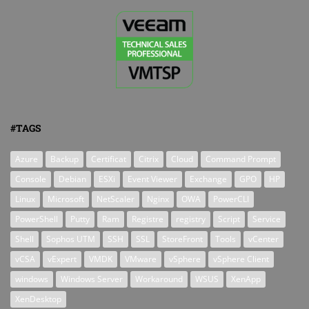
#TAGS
Azure
Backup
Certificat
Citrix
Cloud
Command Prompt
Console
Debian
ESXi
Event Viewer
Exchange
GPO
HP
Linux
Microsoft
NetScaler
Nginx
OWA
PowerCLI
PowerShell
Putty
Ram
Registre
registry
Script
Service
Shell
Sophos UTM
SSH
SSL
StoreFront
Tools
vCenter
vCSA
vExpert
VMDK
VMware
vSphere
vSphere Client
windows
Windows Server
Workaround
WSUS
XenApp
XenDesktop