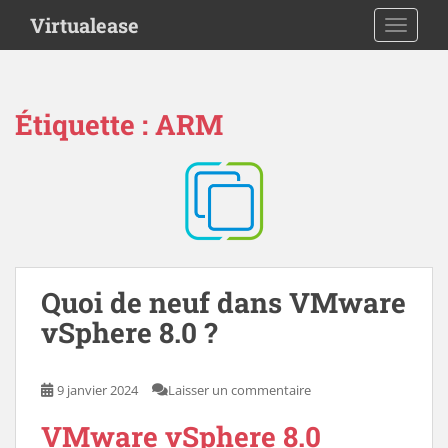
S
Virtualease
TOGGLE
k
i
p
t
Étiquette :
ARM
o
m
a
i
n
c
o
n
Quoi de neuf dans VMware
t
vSphere 8.0 ?
e
n
t
9 janvier 2024
Laisser un commentaire
VMware vSphere 8.0