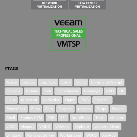
#TAGS
Azure
Backup
Certificat
Citrix
Cloud
Command Prompt
Console
Debian
ESXi
Event Viewer
Exchange
GPO
HP
Linux
Microsoft
NetScaler
Nginx
OWA
PowerCLI
PowerShell
Putty
Ram
Registre
registry
Script
Service
Shell
Sophos UTM
SSH
SSL
StoreFront
Tools
vCenter
vCSA
vExpert
VMDK
VMware
vSphere
vSphere Client
windows
Windows Server
Workaround
WSUS
XenApp