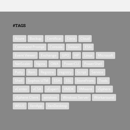
#TAGS
Azure
Backup
Certificat
Citrix
Cloud
Command Prompt
Console
Debian
ESXi
Event Viewer
Exchange
GPO
HP
Linux
Microsoft
NetScaler
Nginx
OWA
PowerCLI
PowerShell
Putty
Ram
Registre
registry
Script
Service
Shell
Sophos UTM
SSH
SSL
StoreFront
Tools
vCenter
vCSA
vExpert
VMDK
VMware
vSphere
vSphere Client
windows
Windows Server
Workaround
WSUS
XenApp
XenDesktop