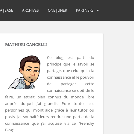
UA|EASE
ARCHIVES
ONE|LINER
PARTNERS
MATHIEU CANCELLI
Ce blog est parti du
principe que le savoir se
partage, que celui qui a la
connaissance et le pouvoir
de partager cette
connaissance se doit de le
faire, un attrait bien connus du monde libre
auprès duquel j’ai grandis. Pour toutes ces
personnes qui m’ont aidé grâce à leur tutos ou
posts j’ai souhaité leurs rendre une partie de la
connaissance que j’ai acquise via ce "Frenchy
Blog".