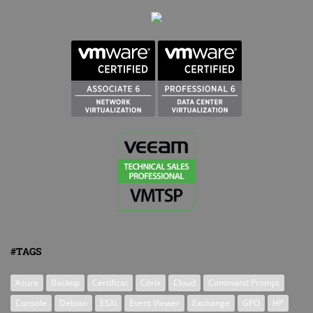
#TAGS
Azure
Backup
Certificat
Citrix
Cloud
Command Prompt
Console
Debian
ESXi
Event Viewer
Exchange
GPO
HP