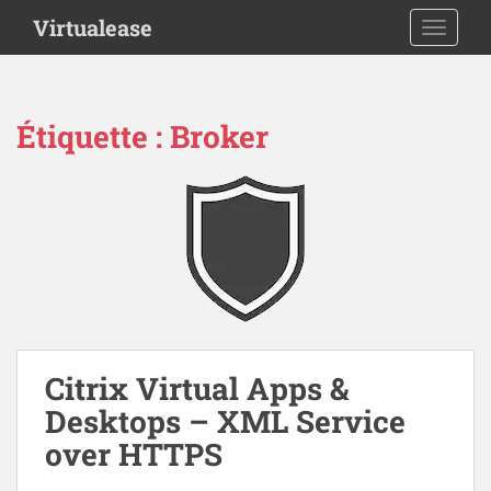
S
Virtualease
TOGGLE
k
i
p
t
Étiquette :
Broker
o
m
a
i
n
c
o
n
t
e
Citrix Virtual Apps &
n
Desktops – XML Service
t
over HTTPS