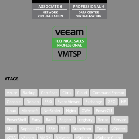
#TAGS
Azure
Backup
Certificat
Citrix
Cloud
Command Prompt
Console
Debian
ESXi
Event Viewer
Exchange
GPO
HP
Linux
Microsoft
NetScaler
Nginx
OWA
PowerCLI
PowerShell
Putty
Ram
Registre
registry
Script
Service
Shell
Sophos UTM
SSH
SSL
StoreFront
Tools
vCenter
vCSA
vExpert
VMDK
VMware
vSphere
vSphere Client