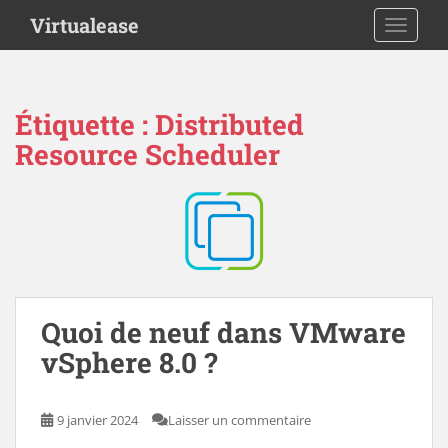
S
Virtualease
TOGGLE
k
i
p
t
Étiquette :
Distributed
o
Resource Scheduler
m
a
i
n
c
o
n
t
Quoi de neuf dans VMware
e
vSphere 8.0 ?
n
t
9 janvier 2024
Laisser un commentaire