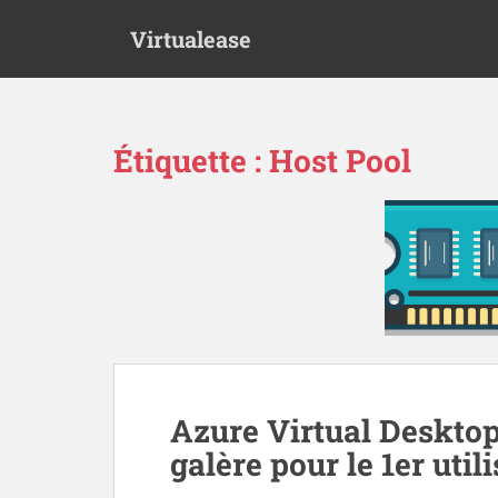
S
Virtualease
k
i
p
t
o
Étiquette :
Host Pool
m
a
i
n
c
o
n
t
e
n
t
Azure Virtual Desktop
galère pour le 1er util