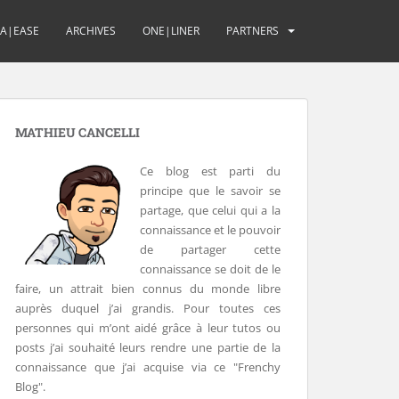
UA|EASE
ARCHIVES
ONE|LINER
PARTNERS
MATHIEU CANCELLI
Ce blog est parti du
principe que le savoir se
partage, que celui qui a la
connaissance et le pouvoir
de partager cette
connaissance se doit de le
faire, un attrait bien connus du monde libre
auprès duquel j’ai grandis. Pour toutes ces
personnes qui m’ont aidé grâce à leur tutos ou
posts j’ai souhaité leurs rendre une partie de la
connaissance que j’ai acquise via ce "Frenchy
Blog".