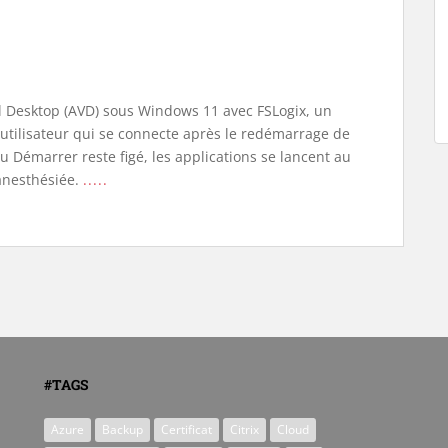
l Desktop (AVD) sous Windows 11 avec FSLogix, un
tilisateur qui se connecte après le redémarrage de
 Démarrer reste figé, les applications se lancent au
 anesthésiée.
.....
#TAGS
Azure
Backup
Certificat
Citrix
Cloud