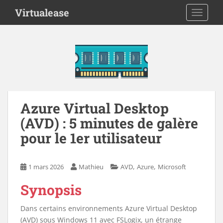
S
Virtualease
TOGGLE
k
i
p
t
o
m
a
i
Azure Virtual Desktop
n
(AVD) : 5 minutes de galère
c
o
pour le 1er utilisateur
n
t
e
,
,
1 mars 2026
Mathieu
AVD
Azure
Microsoft
n
Synopsis
t
Dans certains environnements Azure Virtual Desktop
(AVD) sous Windows 11 avec FSLogix, un étrange