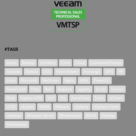
#TAGS
Azure
Backup
Certificat
Citrix
Cloud
Command Prompt
Console
Debian
ESXi
Event Viewer
Exchange
GPO
HP
Linux
Microsoft
NetScaler
Nginx
OWA
PowerCLI
PowerShell
Putty
Ram
Registre
registry
Script
Service
Shell
Sophos UTM
SSH
SSL
StoreFront
Tools
vCenter
vCSA
vExpert
VMDK
VMware
vSphere
vSphere Client
windows
Windows Server
Workaround
WSUS
XenApp
XenDesktop