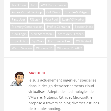
AppX Slow
AVD
AVD Performance
Azure Virtual Desktop
Cold Start
Disable-MMAgent
First User
FSLogix
Host Pool
Login VSI Hydra
Memory Compression
Profile Container
Session Host
Slow Login
Slow Start Menu
Start Menu Frozen
SuperFetch
SysMain
User Logon Time
VM Restart
Warm Session
Windows 11
Windows 11 24H2
MATHIEU
Je suis actuellement ingénieur spécialisé
dans le design d'environnements cloud
virtualisés. Adepte des technologies de
VMware, Nutanix, Citrix et Microsoft je
propose à travers ce blog diverses astuces
de troubleshooting.