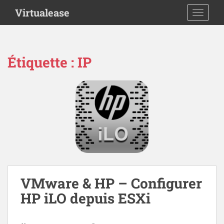
S
Virtualease
TOGGLE
k
i
p
t
Étiquette :
IP
o
m
a
i
n
c
o
n
t
e
n
VMware & HP – Configurer
t
HP iLO depuis ESXi