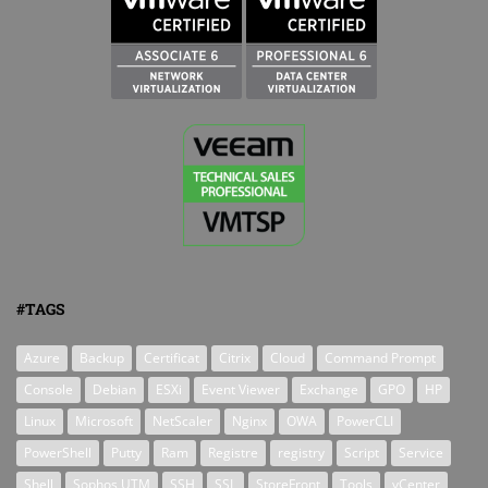
#TAGS
Azure
Backup
Certificat
Citrix
Cloud
Command Prompt
Console
Debian
ESXi
Event Viewer
Exchange
GPO
HP
Linux
Microsoft
NetScaler
Nginx
OWA
PowerCLI
PowerShell
Putty
Ram
Registre
registry
Script
Service
Shell
Sophos UTM
SSH
SSL
StoreFront
Tools
vCenter