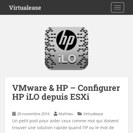
S
Virtualease
TOGGLE
k
i
p
t
o
m
a
i
n
c
o
n
VMware & HP – Configurer
t
HP iLO depuis ESXi
e
n
t
28 novembre 2016
Mathieu
Virtualease
Un petit post pour aider ceux comme moi qui doivent
trouver une solution rapide quand l’IP ou le mot de