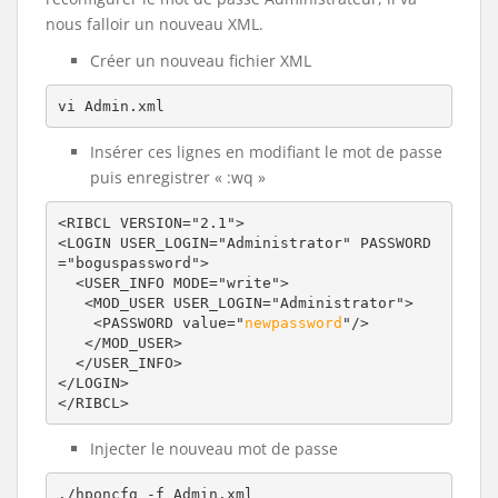
nous falloir un nouveau XML.
Créer un nouveau fichier XML
vi Admin.xml
Insérer ces lignes en modifiant le mot de passe
puis enregistrer « :wq »
<RIBCL VERSION="2.1">

<LOGIN USER_LOGIN="Administrator" PASSWORD
="boguspassword">

  <USER_INFO MODE="write">

   <MOD_USER USER_LOGIN="Administrator">

    <PASSWORD value="
newpassword
"/>

   </MOD_USER>

  </USER_INFO>

</LOGIN>

</RIBCL>
Injecter le nouveau mot de passe
./hponcfg -f Admin.xml