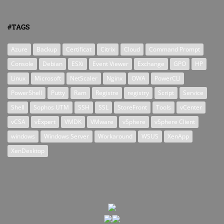
#TAGS
Azure
Backup
Certificat
Citrix
Cloud
Command Prompt
Console
Debian
ESXi
Event Viewer
Exchange
GPO
HP
Linux
Microsoft
NetScaler
Nginx
OWA
PowerCLI
PowerShell
Putty
Ram
Registre
registry
Script
Service
Shell
Sophos UTM
SSH
SSL
StoreFront
Tools
vCenter
vCSA
vExpert
VMDK
VMware
vSphere
vSphere Client
windows
Windows Server
Workaround
WSUS
XenApp
XenDesktop