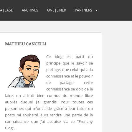
UA|EASE
ARCHIVES
ONE|LINER
PARTNERS
MATHIEU CANCELLI
Ce blog est parti du
principe que le savoir se
partage, que celui qui a la
connaissance et le pouvoir
de partager cette
connaissance se doit de le
faire, un attrait bien connus du monde libre
auprès duquel j’ai grandis. Pour toutes ces
personnes qui m’ont aidé grâce à leur tutos ou
posts j’ai souhaité leurs rendre une partie de la
connaissance que j’ai acquise via ce "Frenchy
Blog".