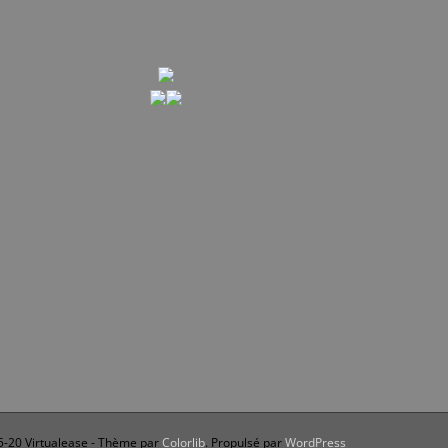
-20 Virtualease - Thème par
Colorlib
. Propulsé par
WordPress