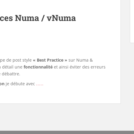
ices Numa / vNuma
pe de post style
« Best Practice »
sur Numa &
 détail une
fonctionnalité
et ainsi éviter des erreurs
e débattre.
ion
je débute avec
.....