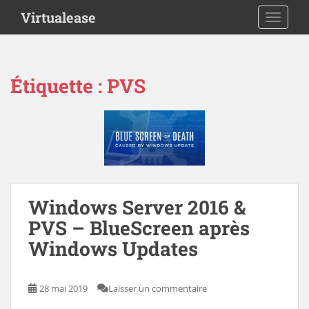
S
Virtualease
TOGGLE
k
i
p
t
Étiquette :
PVS
o
m
a
i
n
c
o
n
Windows Server 2016 &
t
PVS – BlueScreen après
e
Windows Updates
n
t
28 mai 2019
Laisser un commentaire