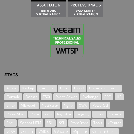
#TAGS
Azure
Backup
Certificat
Citrix
Cloud
Command Prompt
Console
Debian
ESXi
Event Viewer
Exchange
GPO
HP
Linux
Microsoft
NetScaler
Nginx
OWA
PowerCLI
PowerShell
Putty
Ram
Registre
registry
Script
Service
Shell
Sophos UTM
SSH
SSL
StoreFront
Tools
vCenter
vCSA
vExpert
VMDK
VMware
vSphere
vSphere Client