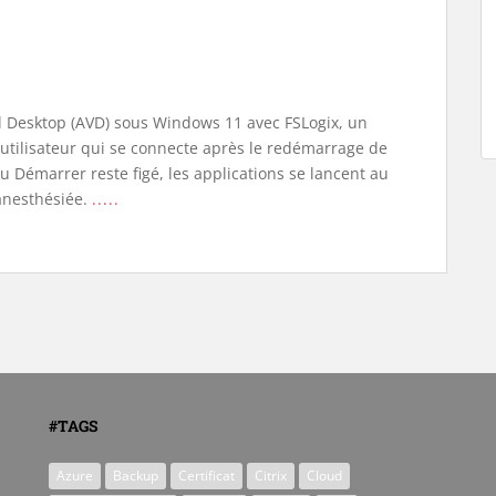
l Desktop (AVD) sous Windows 11 avec FSLogix, un
tilisateur qui se connecte après le redémarrage de
 Démarrer reste figé, les applications se lancent au
 anesthésiée.
.....
#TAGS
Azure
Backup
Certificat
Citrix
Cloud