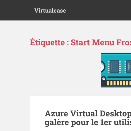
S
Virtualease
k
i
p
t
o
Étiquette :
Start Menu Fro
m
a
i
n
c
o
n
t
e
n
t
Azure Virtual Desktop
galère pour le 1er util