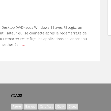
l Desktop (AVD) sous Windows 11 avec FSLogix, un
tilisateur qui se connecte après le redémarrage de
 Démarrer reste figé, les applications se lancent au
 anesthésiée.
.....
#TAGS
Azure
Backup
Certificat
Citrix
Cloud