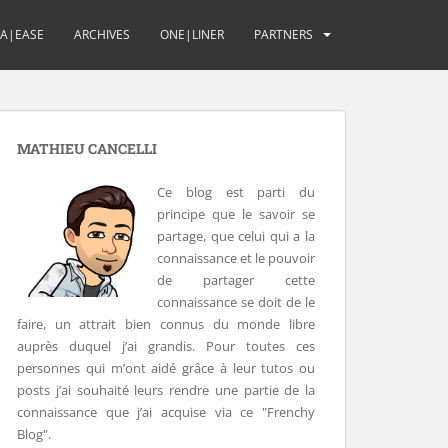
UA|EASE
ARCHIVES
ONE|LINER
PARTNERS
MATHIEU CANCELLI
Ce blog est parti du
principe que le savoir se
partage, que celui qui a la
connaissance et le pouvoir
de partager cette
connaissance se doit de le
faire, un attrait bien connus du monde libre
auprès duquel j’ai grandis. Pour toutes ces
personnes qui m’ont aidé grâce à leur tutos ou
posts j’ai souhaité leurs rendre une partie de la
connaissance que j’ai acquise via ce "Frenchy
Blog".