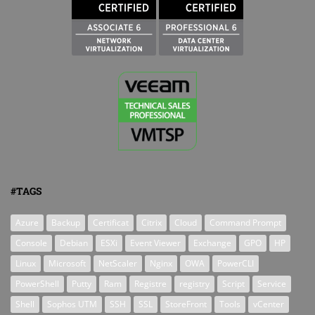
#TAGS
Azure
Backup
Certificat
Citrix
Cloud
Command Prompt
Console
Debian
ESXi
Event Viewer
Exchange
GPO
HP
Linux
Microsoft
NetScaler
Nginx
OWA
PowerCLI
PowerShell
Putty
Ram
Registre
registry
Script
Service
Shell
Sophos UTM
SSH
SSL
StoreFront
Tools
vCenter