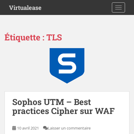
S
Virtualease
TOGGLE
k
i
p
t
Étiquette :
TLS
o
m
a
i
n
c
o
n
t
Sophos UTM – Best
e
n
practices Cipher sur WAF
t
10 avril 2021
Laisser un commentaire