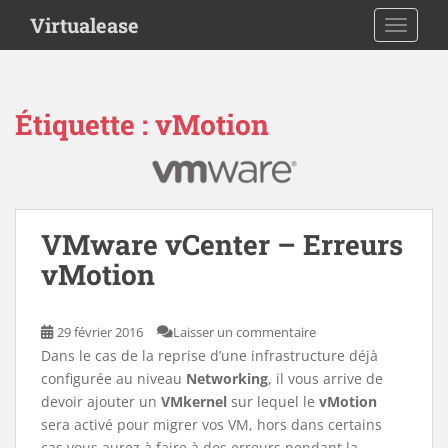
S
Virtualease
TOGGLE
k
i
p
t
Étiquette :
vMotion
o
m
a
i
n
VMware vCenter – Erreurs
c
o
vMotion
n
t
29 février 2016
Laisser un commentaire
e
Dans le cas de la reprise d’une infrastructure déjà
n
configurée au niveau
Networking
, il vous arrive de
t
devoir ajouter un
VMkernel
sur lequel le
vMotion
sera activé pour migrer vos VM, hors dans certains
cas vous aurez à faire à des erreurs pendant la