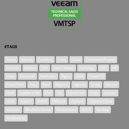
#TAGS
Azure
Backup
Certificat
Citrix
Cloud
Command Prompt
Console
Debian
ESXi
Event Viewer
Exchange
GPO
HP
Linux
Microsoft
NetScaler
Nginx
OWA
PowerCLI
PowerShell
Putty
Ram
Registre
registry
Script
Service
Shell
Sophos UTM
SSH
SSL
StoreFront
Tools
vCenter
vCSA
vExpert
VMDK
VMware
vSphere
vSphere Client
windows
Windows Server
Workaround
WSUS
XenApp
XenDesktop