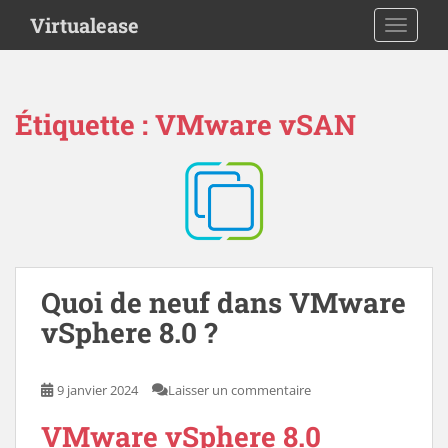
S
Virtualease
TOGGLE
k
i
p
t
Étiquette :
VMware vSAN
o
m
a
i
n
c
o
n
Quoi de neuf dans VMware
t
vSphere 8.0 ?
e
n
t
9 janvier 2024
Laisser un commentaire
VMware vSphere 8.0