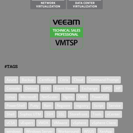
#TAGS
Azure
Backup
Certificat
Citrix
Cloud
Command Prompt
Console
Debian
ESXi
Event Viewer
Exchange
GPO
HP
Linux
Microsoft
NetScaler
Nginx
OWA
PowerCLI
PowerShell
Putty
Ram
Registre
registry
Script
Service
Shell
Sophos UTM
SSH
SSL
StoreFront
Tools
vCenter
vCSA
vExpert
VMDK
VMware
vSphere
vSphere Client
windows
Windows Server
Workaround
WSUS
XenApp