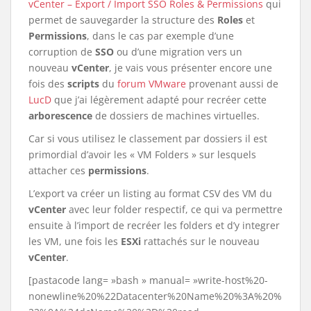
vCenter – Export / Import SSO Roles & Permissions
qui
permet de sauvegarder la structure des
Roles
et
Permissions
, dans le cas par exemple d’une
corruption de
SSO
ou d’une migration vers un
nouveau
vCenter
, je vais vous présenter encore une
fois des
scripts
du
forum VMware
provenant aussi de
LucD
que j’ai légèrement adapté pour recréer cette
arborescence
de dossiers de machines virtuelles.
Car si vous utilisez le classement par dossiers il est
primordial d’avoir les « VM Folders » sur lesquels
attacher ces
permissions
.
L’export va créer un listing au format CSV des VM du
vCenter
avec leur folder respectif, ce qui va permettre
ensuite à l’import de recréer les folders et d’y integrer
les VM, une fois les
ESXi
rattachés sur le nouveau
vCenter
.
[pastacode lang= »bash » manual= »write-host%20-
nonewline%20%22Datacenter%20Name%20%3A%20%