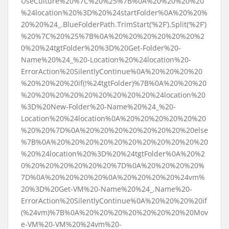
UseCulture%20%7C%20%25%7B%0A%20%20%20%20
%24location%20%3D%20%24startFolder%0A%20%20%
20%20%24_.BlueFolderPath.TrimStart(‘%2F’).Split(‘%2F’)
%20%7C%20%25%7B%0A%20%20%20%20%20%20%2
0%20%24tgtFolder%20%3D%20Get-Folder%20-
Name%20%24_%20-Location%20%24location%20-
ErrorAction%20SilentlyContinue%0A%20%20%20%20
%20%20%20%20if(!%24tgtFolder)%7B%0A%20%20%20
%20%20%20%20%20%20%20%20%20%24location%20
%3D%20New-Folder%20-Name%20%24_%20-
Location%20%24location%0A%20%20%20%20%20%20
%20%20%7D%0A%20%20%20%20%20%20%20%20else
%7B%0A%20%20%20%20%20%20%20%20%20%20%20
%20%24location%20%3D%20%24tgtFolder%0A%20%2
0%20%20%20%20%20%20%7D%0A%20%20%20%20%
7D%0A%20%20%20%20%0A%20%20%20%20%24vm%
20%3D%20Get-VM%20-Name%20%24_.Name%20-
ErrorAction%20SilentlyContinue%0A%20%20%20%20if
(%24vm)%7B%0A%20%20%20%20%20%20%20%20Mov
e-VM%20-VM%20%24vm%20-