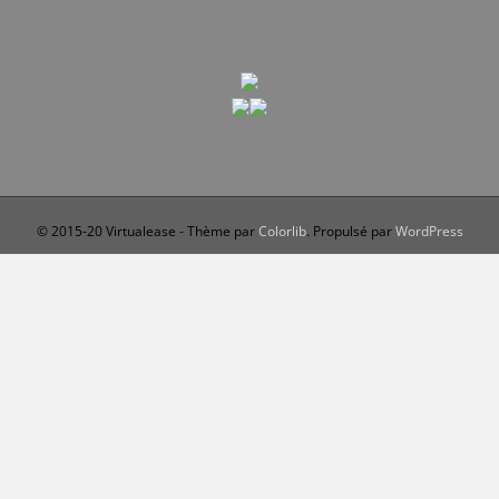
© 2015-20 Virtualease - Thème par
Colorlib
. Propulsé par
WordPress