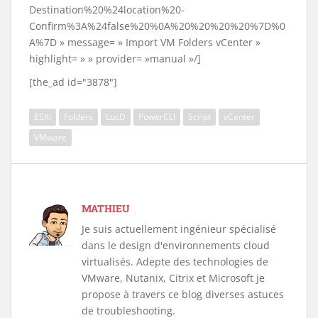
Destination%20%24location%20-
Confirm%3A%24false%20%0A%20%20%20%20%7D%0
A%7D » message= » Import VM Folders vCenter »
highlight= » » provider= »manual »/]
[the_ad id="3878"]
ESXi
Folders
LucD
PowerCLI
Script
vCenter
VMware
MATHIEU
Je suis actuellement ingénieur spécialisé
dans le design d'environnements cloud
virtualisés. Adepte des technologies de
VMware, Nutanix, Citrix et Microsoft je
propose à travers ce blog diverses astuces
de troubleshooting.