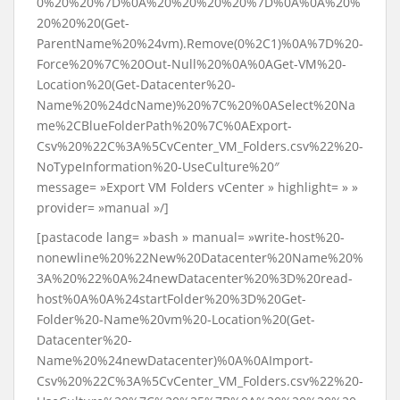
0%20%20%7D%0A%20%20%20%20%7D%0A%0A%20%
20%20%20(Get-
ParentName%20%24vm).Remove(0%2C1)%0A%7D%20-
Force%20%7C%20Out-Null%20%0A%0AGet-VM%20-
Location%20(Get-Datacenter%20-
Name%20%24dcName)%20%7C%20%0ASelect%20Na
me%2CBlueFolderPath%20%7C%0AExport-
Csv%20%22C%3A%5CvCenter_VM_Folders.csv%22%20-
NoTypeInformation%20-UseCulture%20″
message= »Export VM Folders vCenter » highlight= » »
provider= »manual »/]
[pastacode lang= »bash » manual= »write-host%20-
nonewline%20%22New%20Datacenter%20Name%20%
3A%20%22%0A%24newDatacenter%20%3D%20read-
host%0A%0A%24startFolder%20%3D%20Get-
Folder%20-Name%20vm%20-Location%20(Get-
Datacenter%20-
Name%20%24newDatacenter)%0A%0AImport-
Csv%20%22C%3A%5CvCenter_VM_Folders.csv%22%20-