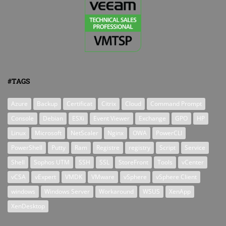
#TAGS
Azure
Backup
Certificat
Citrix
Cloud
Command Prompt
Console
Debian
ESXi
Event Viewer
Exchange
GPO
HP
Linux
Microsoft
NetScaler
Nginx
OWA
PowerCLI
PowerShell
Putty
Ram
Registre
registry
Script
Service
Shell
Sophos UTM
SSH
SSL
StoreFront
Tools
vCenter
vCSA
vExpert
VMDK
VMware
vSphere
vSphere Client
windows
Windows Server
Workaround
WSUS
XenApp
XenDesktop