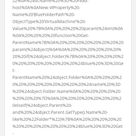
22%0A%24dcName%20%3D%20read-
host%0A%0ANew-VIProperty%20-
Name%20’BlueFolderPath’%20-
ObjectType%20’VirtualMachine’%20-
Value%20%7B%0A%20%20%20%20param(%24vm)%0A
%0A%20%20%20%20function%20Get-
ParentName%7B%0A%20%20%20%20%20%20%20%20
param(%24object)%0A%0A%20%20%20%20%20%20%
20%20if(%24object.Folder)%7B%0A%20%20%20%20%2
0%20%20%20%20%20%20%20%24blue%20%3D%20Ge
t-
ParentName%20%24object.Folder%0A%20%20%20%2
0%20%20%20%20%20%20%20%20%24name%20%3D
%20%24object.Folder.Name%0A%20%20%20%20%20
%20%20%20%7D%0A%20%20%20%20%20%20%20%2
0elseif(%24object.Parent%20-
and%20%24object.Parent.GetType().Name%20-
like%20%22Folder*%22)%7B%0A%20%20%20%20%20
%20%20%20%20%20%20%20%24blue%20%3D%20Get
-