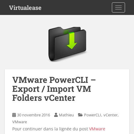
S
Virtualease
TOGGLE
k
i
p
t
o
m
a
i
n
c
VMware PowerCLI –
o
n
Export / Import VM
t
Folders vCenter
e
n
t
,
,
30 novembre 2016
Mathieu
PowerCLI
vCenter
VMware
Pour continuer dans la lignée du post
VMware