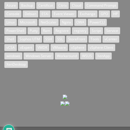
Azure
Backup
Certificat
Citrix
Cloud
Command Prompt
Console
Debian
ESXi
Event Viewer
Exchange
GPO
HP
Linux
Microsoft
NetScaler
Nginx
OWA
PowerCLI
PowerShell
Putty
Ram
Registre
registry
Script
Service
Shell
Sophos UTM
SSH
SSL
StoreFront
Tools
vCenter
vCSA
vExpert
VMDK
VMware
vSphere
vSphere Client
windows
Windows Server
Workaround
WSUS
XenApp
XenDesktop