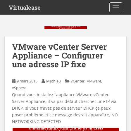
S
Virtualease
TOGGLE
k
i
p
t
o
m
VMware vCenter Server
a
Appliance – Configurer
i
une adresse IP fixe
n
c
o
,
,
9 mars 2015
Mathieu
vCenter
VMware
n
vSphere
t
Quand vous installez l’appliance VMware vCenter
e
Server Appliance, il va par défaut chercher une IP via
n
DHCP, si vous n’avez pas de serveur DHCP ça peux
t
poser problème et ce message devrait apparaître. NO
NETWORKING DETECTED