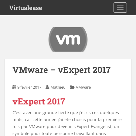
S
Virtualease
TOGGLE
k
i
p
t
o
m
a
i
n
VMware – vExpert 2017
c
o
n
9 février 2017
Mathieu
VMware
t
vExpert 2017
e
n
C’est avec une grande fierté que j’écris ces quelques
t
mots, car cette année j’ai été choisis pour la première
fois par VMware pour devenir vExpert Evangelist, un
symbole pour toute personne travaillant dans