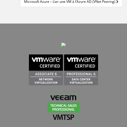
Microsoft Azure – Lier une VM à l’Azure AD (VNet Peering)