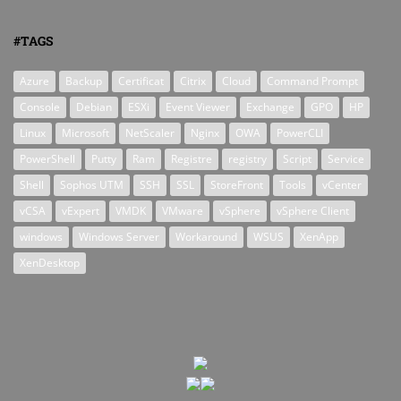
#TAGS
Azure
Backup
Certificat
Citrix
Cloud
Command Prompt
Console
Debian
ESXi
Event Viewer
Exchange
GPO
HP
Linux
Microsoft
NetScaler
Nginx
OWA
PowerCLI
PowerShell
Putty
Ram
Registre
registry
Script
Service
Shell
Sophos UTM
SSH
SSL
StoreFront
Tools
vCenter
vCSA
vExpert
VMDK
VMware
vSphere
vSphere Client
windows
Windows Server
Workaround
WSUS
XenApp
XenDesktop