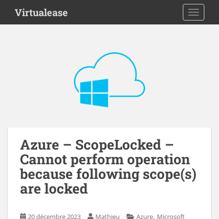
S
Virtualease
TOGGLE
k
i
p
t
o
m
a
i
n
c
o
n
Azure – ScopeLocked –
t
Cannot perform operation
e
because following scope(s)
n
are locked
t
,
20 décembre 2023
Mathieu
Azure
Microsoft