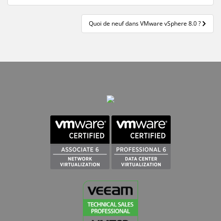
l’article
Quoi de neuf dans VMware vSphere 8.0 ?