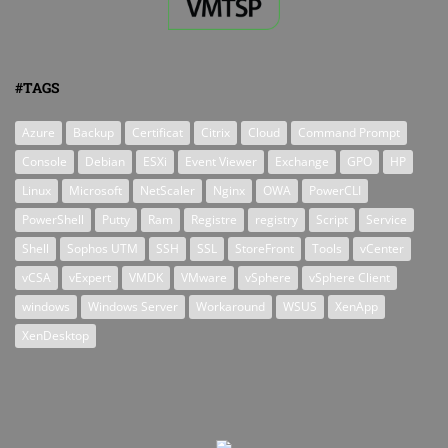
#TAGS
Azure
Backup
Certificat
Citrix
Cloud
Command Prompt
Console
Debian
ESXi
Event Viewer
Exchange
GPO
HP
Linux
Microsoft
NetScaler
Nginx
OWA
PowerCLI
PowerShell
Putty
Ram
Registre
registry
Script
Service
Shell
Sophos UTM
SSH
SSL
StoreFront
Tools
vCenter
vCSA
vExpert
VMDK
VMware
vSphere
vSphere Client
windows
Windows Server
Workaround
WSUS
XenApp
XenDesktop