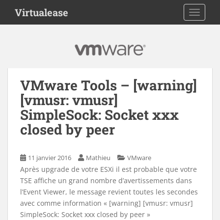
S
Virtualease
TOGGLE
k
i
p
t
o
m
VMware Tools – [warning]
a
[vmusr: vmusr]
i
n
SimpleSock: Socket xxx
c
closed by peer
o
n
t
11 janvier 2016
Mathieu
VMware
e
Après upgrade de votre ESXi il est probable que votre
n
TSE affiche un grand nombre d’avertissements dans
t
l’Event Viewer, le message revient toutes les secondes
avec comme information « [warning] [vmusr: vmusr]
SimpleSock: Socket xxx closed by peer »