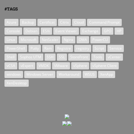
#TAGS
Azure
Backup
Certificat
Citrix
Cloud
Command Prompt
Console
Debian
ESXi
Event Viewer
Exchange
GPO
HP
Linux
Microsoft
NetScaler
Nginx
OWA
PowerCLI
PowerShell
Putty
Ram
Registre
registry
Script
Service
Shell
Sophos UTM
SSH
SSL
StoreFront
Tools
vCenter
vCSA
vExpert
VMDK
VMware
vSphere
vSphere Client
windows
Windows Server
Workaround
WSUS
XenApp
XenDesktop