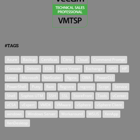
#TAGS
Azure
Backup
Certificat
Citrix
Cloud
Command Prompt
Console
Debian
ESXi
Event Viewer
Exchange
GPO
HP
Linux
Microsoft
NetScaler
Nginx
OWA
PowerCLI
PowerShell
Putty
Ram
Registre
registry
Script
Service
Shell
Sophos UTM
SSH
SSL
StoreFront
Tools
vCenter
vCSA
vExpert
VMDK
VMware
vSphere
vSphere Client
windows
Windows Server
Workaround
WSUS
XenApp
XenDesktop