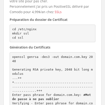
votre site pour pas cher.
Personnelement j’ai pris un PositiveSSL délivré par
Comodo pour 4,99$/an chez
SSLs
Préparation du dossier de Certificat
cd /etc/nginx

mkdir ssl

cd ssl
Génération du Certificats
openssl genrsa -des3 -out domain.com.key 20
48

Generating RSA private key, 2048 bit long m
odulus

...++
+..........................................
...........................................
.............+++

Enter pass phrase for domain.com.key: 
#Mot 
de passe à ne pas oublier
Verifying - Enter pass phrase for domain.co