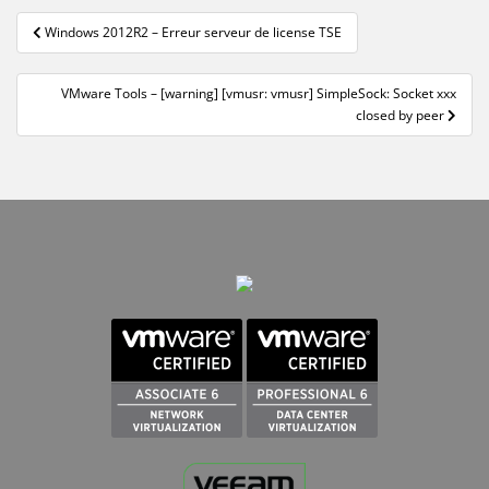
Navigation
Windows 2012R2 – Erreur serveur de license TSE
de
l’article
VMware Tools – [warning] [vmusr: vmusr] SimpleSock: Socket xxx
closed by peer