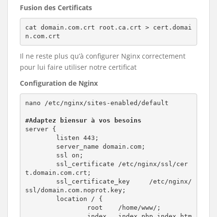
Fusion des Certificats
cat domain.com.crt root.ca.crt > cert.domai
n.com.crt
Il ne reste plus qu’à configurer Nginx correctement
pour lui faire utiliser notre certificat
Configuration de Nginx
nano /etc/nginx/sites-enabled/default

#Adaptez biensur à vos besoins
server {

        listen 443;

        server_name domain.com;

        ssl on;

        ssl_certificate /etc/nginx/ssl/cer
t.domain.com.crt;

        ssl_certificate_key     /etc/nginx/
ssl/domain.com.noprot.key;

        location / {

                root    /home/www/;

                index   index.php index.htm