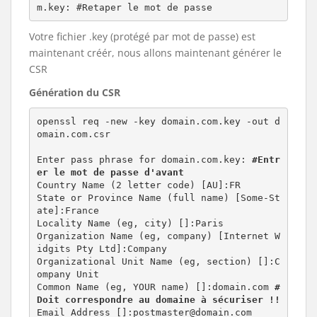
m.key: #Retaper le mot de passe
Votre fichier .key (protégé par mot de passe) est
maintenant créér, nous allons maintenant générer le
CSR
Génération du CSR
openssl req -new -key domain.com.key -out d
omain.com.csr

Enter pass phrase for domain.com.key: 
#Entr
er le mot de passe d'avant
Country Name (2 letter code) [AU]:FR

State or Province Name (full name) [Some-St
ate]:France

Locality Name (eg, city) []:Paris

Organization Name (eg, company) [Internet W
idgits Pty Ltd]:Company

Organizational Unit Name (eg, section) []:C
ompany Unit

Common Name (eg, YOUR name) []:domain.com 
#
Doit correspondre au domaine à sécuriser !!
Email Address []:
postmaster@domain.com