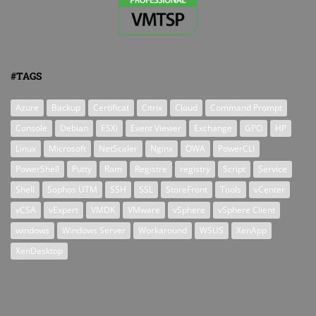
#TAGS
Azure
Backup
Certificat
Citrix
Cloud
Command Prompt
Console
Debian
ESXi
Event Viewer
Exchange
GPO
HP
Linux
Microsoft
NetScaler
Nginx
OWA
PowerCLI
PowerShell
Putty
Ram
Registre
registry
Script
Service
Shell
Sophos UTM
SSH
SSL
StoreFront
Tools
vCenter
vCSA
vExpert
VMDK
VMware
vSphere
vSphere Client
windows
Windows Server
Workaround
WSUS
XenApp
XenDesktop