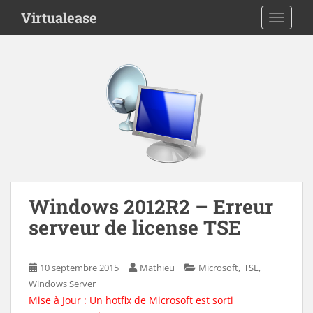
S
Virtualease
TOGGLE
k
i
p
t
o
m
a
i
n
c
o
n
Windows 2012R2 – Erreur
t
serveur de license TSE
e
n
t
,
,
10 septembre 2015
Mathieu
Microsoft
TSE
Windows Server
Mise à Jour : Un hotfix de Microsoft est sorti