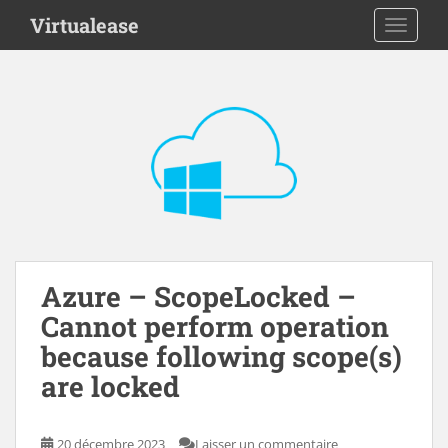
S
Virtualease
TOGGLE
k
i
p
t
o
m
a
i
n
c
o
n
Azure – ScopeLocked –
t
Cannot perform operation
e
because following scope(s)
n
are locked
t
20 décembre 2023
Laisser un commentaire