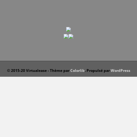
© 2015-20 Virtualease - Thème par
Colorlib
. Propulsé par
WordPress