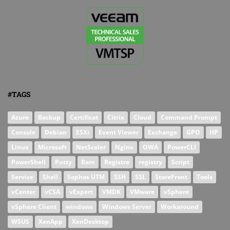
#TAGS
Azure
Backup
Certificat
Citrix
Cloud
Command Prompt
Console
Debian
ESXi
Event Viewer
Exchange
GPO
HP
Linux
Microsoft
NetScaler
Nginx
OWA
PowerCLI
PowerShell
Putty
Ram
Registre
registry
Script
Service
Shell
Sophos UTM
SSH
SSL
StoreFront
Tools
vCenter
vCSA
vExpert
VMDK
VMware
vSphere
vSphere Client
windows
Windows Server
Workaround
WSUS
XenApp
XenDesktop