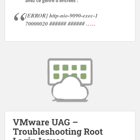
avez ce genre d’entrées :
[ERROR] http-nio-9090-exec-1
70000020 ###### ######
.....
VMware UAG –
Troubleshooting Root